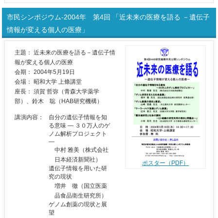
市民シンポジウム-2004年 第4回 「近未来の医療を語る －遺伝子
情報が変える個人の医療」
主題： 近未来の医療を語る－遺伝子情
報が変える個人の医療
会期： 2004年5月19日
会場： 昭和大学 上條講堂
座長： 須賀 哲弥（青森大学薬学
部）、鈴木 聡（HAB研究機構）
講演内容：
自分の遺伝子情報を知
る意味 ― ３０万人のゲ
ノム解析プロジェクト
―
中村 雅美（株式会社
日本経済新聞社）
ポスター（PDF）
遺伝子情報を用いた研
究の現状
増井 徹（国立医薬
品食品衛生研究所）
ゲノム創薬の現状と展
望