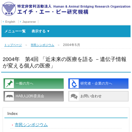
English
Japanese
メニュー一覧
2004年5月
トップページ
＞
市民シンポジウム
＞
2004年 第4回 「近未来の医療を語る －遺伝子情報
が変える個人の医療」
一般の方へ
研究者・企業の方へ
HAB人試料委員会
お問い合わせ
Index
市民シンポジウム