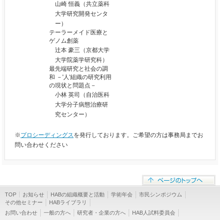
山崎 恒義（共立薬科
大学研究開発センタ
ー）
テーラーメイド医療と
ゲノム創薬
辻本 豪三（京都大学
大学院薬学研究科）
最先端研究と社会の調
和 －'人'組織の研究利用
の現状と問題点－
小林 英司（自治医科
大学分子病態治療研
究センター）
※
プロシーディングス
を発行しております。ご希望の方は事務局までお
問い合わせください
TOP
お知らせ
HABの組織概要と活動
学術年会
市民シンポジウム
その他セミナー
HABライブラリ
お問い合わせ
一般の方へ
研究者・企業の方へ
HAB人試料委員会